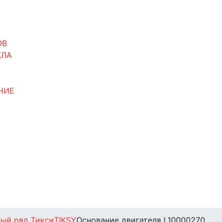
ОВ
КЛА
НИЕ
ый ряд Тикси
TIKSY
Основание двигателя L10000270