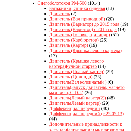
Снегоболотоход РМ-500
(1014)
Багажники, спинка сиденья
(13)
Двигатель
(2)
Двигатель (Вал приводной)
(20)
Двигатель (Вариатор) до 2015 года
(19)
Двигатель (Вариатор) с 2015 года
(19)
Двигатель (Головка, цилиндр)
(51)
Двигатель (Карбюратор)
(26)
Двигатель (Картер)
(19)
Двигатель (Крышка левого картера)
(17)
Двигатель (Крышка левого
картера)Ручной стартер
(14)
Двигатель (Правый картер)
(29)
Двигатель (Цилиндр)
(23)
Двигатель(Вал коленчатый )
(6)
Двигатель(Запуск двигателя, магнето
маховика, C.D.I.)
(26)
Двигатель(Левый картер(2))
(48)
Двигатель(Левый картер)
(29)
Дифференциал передний
(40)
Дифференциал передний (с 25.05.13)
(44)
Дополнительные принадлежности к
электрооборудованию мотовездехода