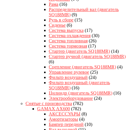
Рама
(16)
Распределительный вал (двигатель
SQ188MR)
(9)
Руль в сборе
(15)
Сиденье
(6)
Система выпуска
(17)
Система охлаждения
(30)
Система топливная
(26)
Система тормозная
(17)
Стартер (двигатель SQ188MR)
(14)
Стартер ручной (двигатель SQ188MR)
(6)
Сцепление (двигатель SQ188MR)
(4)
Управление рулевое
(25)
Фильтр воздушный
(24)
Фильтр воздушный (двигатель
SQ188MR)
(16)
Цилиндр (двигатель SQ188MR)
(16)
Электрооборудование
(24)
Снятые с производства
(782)
GAMAX AX600
(782)
АКСЕССУАРЫ
(8)
Амортизаторы
(4)
Бампер передний
(10)
Вал выходной
(11)