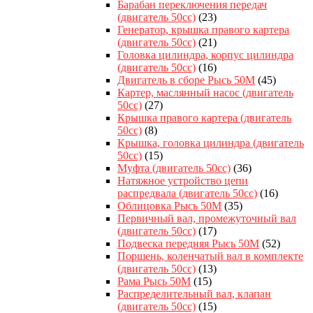
Барабан переключения передач
(двигатель 50сс)
(23)
Генератор, крышка правого картера
(двигатель 50сс)
(21)
Головка цилиндра, корпус цилиндра
(двигатель 50сс)
(16)
Двигатель в сборе Рысь 50M
(45)
Картер, маслянный насос (двигатель
50сс)
(27)
Крышка правого картера (двигатель
50сс)
(8)
Крышка, головка цилиндра (двигатель
50сс)
(15)
Муфта (двигатель 50сс)
(36)
Натяжное устройство цепи
распредвала (двигатель 50сс)
(16)
Облицовка Рысь 50M
(35)
Первичный вал, промежуточный вал
(двигатель 50сс)
(17)
Подвеска передняя Рысь 50M
(52)
Поршень, коленчатый вал в комплекте
(двигатель 50сс)
(13)
Рама Рысь 50M
(15)
Распределительный вал, клапан
(двигатель 50сс)
(15)