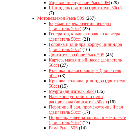
Управление рулевое Рысь 50M
(29)
Шпиндель стартера (двигатель 50сс)
(7)
Мотовездеход Рысь 50S
(267)
Барабан переключения передач
(двигатель 50сс)
(23)
Генератор, крышка правого картера
(двигатель 50сс)
(21)
Головка цилиндра, корпус цилиндра
(двигатель 50сс)
(16)
Двигатель в сборе Рысь 50S
(45)
Картер, маслянный насос (двигатель
50сс)
(27)
Крышка правого картера (двигатель
50сс)
(8)
Крышка, головка цилиндра (двигатель
50сс)
(15)
Муфта (двигатель 50сс)
(36)
Натяжное устройство цепи
распредвала (двигатель 50сс)
(16)
Первичный вал, промежуточный вал
(двигатель 50сс)
(17)
Поршень, коленчатый вал в комплекте
(двигатель 50сс)
(13)
Рама Рысь 50S
(14)