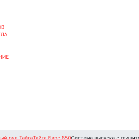
ОВ
КЛА
НИЕ
ый ряд Тайга
Тайга Барс 850
Система выпуска с глуши