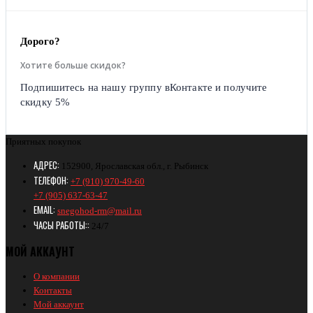
Дорого?
Хотите больше скидок?
Подпишитесь на нашу группу вКонтакте и получите
скидку 5%
Приятных покупок
АДРЕС:
152900, Ярославская обл., г. Рыбинск
ТЕЛЕФОН:
+7 (910) 970-49-60
+7 (905) 637-63-47
EMAIL:
snegohod-rm@mail.ru
ЧАСЫ РАБОТЫ::
24/7
МОЙ АККАУНТ
О компании
Контакты
Мой аккаунт