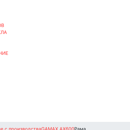
ОВ
КЛА
НИЕ
е с производства
GAMAX AX600
Рама