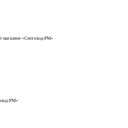
ет магазине «Снегоход-РМ»
гоход-РМ»