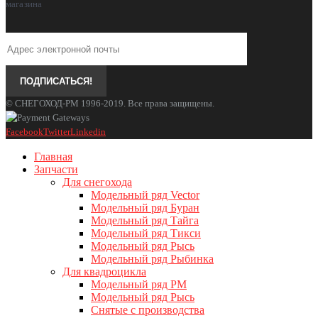
магазина
© СНЕГОХОД-РМ 1996-2019. Все права защищены.
Facebook
Twitter
Linkedin
Главная
Запчасти
Для снегохода
Модельный ряд Vector
Модельный ряд Буран
Модельный ряд Тайга
Модельный ряд Тикси
Модельный ряд Рысь
Модельный ряд Рыбинка
Для квадроцикла
Модельный ряд РМ
Модельный ряд Рысь
Снятые с производства