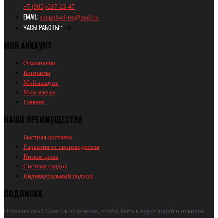
+7 (905) 637-63-47
EMAIL:
snegohod-rm@mail.ru
ЧАСЫ РАБОТЫ::
24/7
МОЙ АККАУНТ
О компании
Контакты
Мой аккаунт
Мои заказы
Главная
НАШИ ПРЕИМУЩЕСТВА
Быстрая доставка
Гарантия от производителя
Низкие цены
Система скидок
Индивидуальный подход
ПОДПИСКА
Оставьте свой E-mail в поле ниже, чтобы быть в курсе акций и новинок