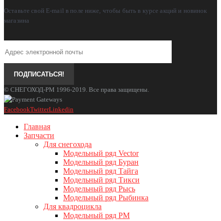
Оставьте свой E-mail в поле ниже, чтобы быть в курсе акций и новинок
магазина
© СНЕГОХОД-РМ 1996-2019. Все права защищены.
Facebook
Twitter
Linkedin
Главная
Запчасти
Для снегохода
Модельный ряд Vector
Модельный ряд Буран
Модельный ряд Тайга
Модельный ряд Тикси
Модельный ряд Рысь
Модельный ряд Рыбинка
Для квадроцикла
Модельный ряд РМ