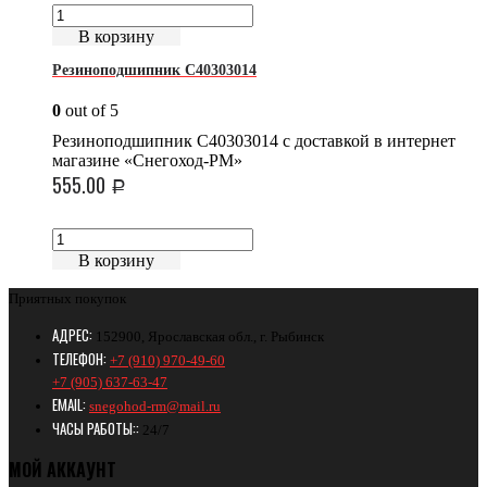
В корзину
Резиноподшипник C40303014
0
out of 5
Резиноподшипник C40303014 с доставкой в интернет
магазине «Снегоход-РМ»
555.00
Р
В корзину
Приятных покупок
АДРЕС:
152900, Ярославская обл., г. Рыбинск
ТЕЛЕФОН:
+7 (910) 970-49-60
+7 (905) 637-63-47
EMAIL:
snegohod-rm@mail.ru
ЧАСЫ РАБОТЫ::
24/7
МОЙ АККАУНТ