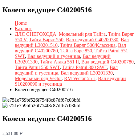
Колесо ведущее C40200516
Home
Каталог
ДЛЯ СНЕГОХОДА
,
Модельный ряд Тайга
,
Тайга Варяг
550 V
,
Тайга Варяг 550
,
Вал ведущий C40200780
,
Вал
ведущий L30201510
,
Тайга Варяг 500/Классика
,
Вал
ведущий C40200780
,
Тайга Барс 850
,
Тайга Patrul 551
SWT
,
Вал ведущий и гусеница
,
Вал ведущий
L30201330
,
Тайга Атака 551 II
,
Вал ведущий C40200780
,
Тайга Patrul 550 SWT
,
Тайга Patrul 800 SWT
,
Вал
ведущий и гусеница
,
Вал ведущий L30201330
,
Модельный ряд Vector
,
RM Vector 551i
,
Вал ведущий
S10200090 и гусеница
Колесо ведущее C40200516
Колесо ведущее C40200516
2,531.00
Р