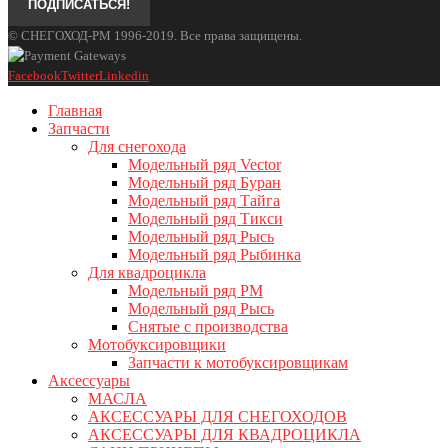
© СНЕГОХОД-РМ 1996-2019. Все права защищены.
Facebook
Twitter
Linkedin
Главная
Запчасти
Для снегохода
Модельный ряд Vector
Модельный ряд Буран
Модельный ряд Тайга
Модельный ряд Тикси
Модельный ряд Рысь
Модельный ряд Рыбинка
Для квадроцикла
Модельный ряд РМ
Модельный ряд Рысь
Снятые с производства
Мотобуксировщики
Запчасти к мотобуксировщикам
Аксессуары
МАСЛА
АКСЕССУАРЫ ДЛЯ СНЕГОХОДОВ
АКСЕССУАРЫ ДЛЯ КВАДРОЦИКЛА