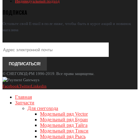
Индивидуальный подход
ПОДПИСКА
Оставьте свой E-mail в поле ниже, чтобы быть в курсе акций и новинок
магазина
© СНЕГОХОД-РМ 1996-2019. Все права защищены.
Facebook
Twitter
Linkedin
Главная
Запчасти
Для снегохода
Модельный ряд Vector
Модельный ряд Буран
Модельный ряд Тайга
Модельный ряд Тикси
Модельный ряд Рысь