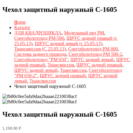
Чехол защитный наружный С-1605
Home
Каталог
ДЛЯ КВАДРОЦИКЛА
,
Модельный ряд РМ
,
Снегоболотоход РМ-500
,
ШРУС задний правый (с
25.05.13)
,
ШРУС задний левый (с 25.05.13)
,
Трансмиссия (С 25.05.13)
,
Снегоболотоход РМ 800
,
Система заднего привода
,
Снегоболотоход РМ 500-2
,
Снегоболотоход "РМ 650"
,
ШРУС задний левый
,
ШРУС
задний правый
,
Трансмиссия
,
ШРУС задний правый
,
ШРУС задний левый
,
Трансмиссия
,
Снегоболотоход
"РМ 650-2"
,
ШРУС задний правый
,
ШРУС задний
левый
,
Трансмиссия
Чехол защитный наружный С-1605
Чехол защитный наружный С-1605
1,198.00
Р