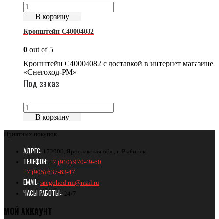
В корзину
Кронштейн C40004082
0
out of 5
Кронштейн C40004082 с доставкой в интернет магазине
«Снегоход-РМ»
Под заказ
В корзину
Приятных покупок
АДРЕС:
152900, Ярославская обл., г. Рыбинск
ТЕЛЕФОН:
+7 (910) 970-49-60
+7 (905) 637-63-47
EMAIL:
snegohod-rm@mail.ru
ЧАСЫ РАБОТЫ::
24/7
МОЙ АККАУНТ