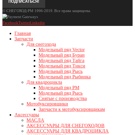
© СНЕГОХОД-РМ 1996-2019. Все права защищены.
Facebook
Twitter
Linkedin
Главная
Запчасти
Для снегохода
Модельный ряд Vector
Модельный ряд Буран
Модельный ряд Тайга
Модельный ряд Тикси
Модельный ряд Рысь
Модельный ряд Рыбинка
Для квадроцикла
Модельный ряд РМ
Модельный ряд Рысь
Снятые с производства
Мотобуксировщики
Запчасти к мотобуксировщикам
Аксессуары
МАСЛА
АКСЕССУАРЫ ДЛЯ СНЕГОХОДОВ
АКСЕССУАРЫ ДЛЯ КВАДРОЦИКЛА